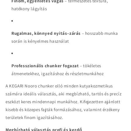
Finom, egyenletes vágás
– természetes textúra,
hatékony lágyítás
Rugalmas, könnyed nyitás–zárás
– hosszabb munka
során is kényelmes használat
Professzionális chunker fogazat
– tökéletes
átmenetekhez, igazításhoz és részletmunkához
A KEGARI Nooro chunker olló minden kutyakozmetikus
számára ideális választás, aki megbízható, tartós és precíz
eszközt keres mindennapi munkához. Kifejezetten ajánlott
kisebb és közepes fajták formázásához, valamint érzékeny
területek finom igazításához.
Megbízható választás profi és kezdő