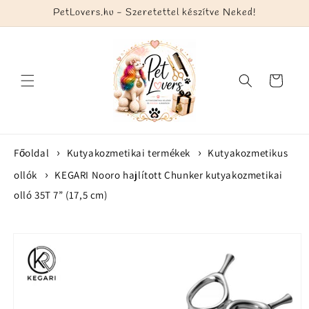
Ugrás a
PetLovers.hu - Szeretettel készítve Neked!
tartalomhoz
Kosár
Főoldal
Kutyakozmetikai termékek
Kutyakozmetikus
ollók
KEGARI Nooro hajlított Chunker kutyakozmetikai
olló 35T 7” (17,5 cm)
Kihagyás, és
ugrás a
termékadatokra