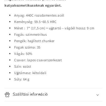
kutyakozmetikusoknak egyaránt.
Anyag: 440C rozsdamentes acél
Keménység: 59.5~60.5 HRC
Méret : 7“ (17,5 cm) + ujjtartó – vágóél hossz: 9 cm
Fogás: szimmetrikus
Pengék: hajlított chunker
Fogak száma: 35
Vágás: 50%
Csavar: lapos csavarszerkezet
Szín: ezüst
Ujjtámasz: kétoldali
Súly: 64 g
Szállítási információ