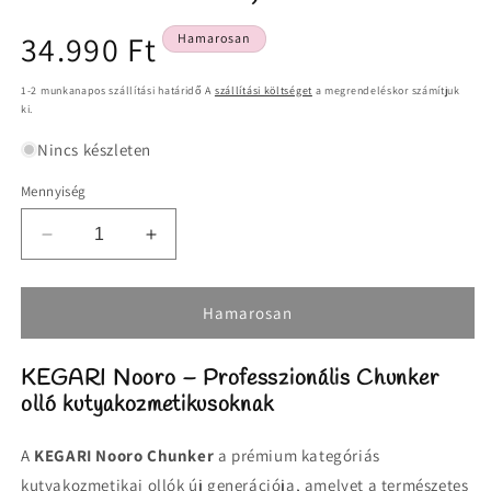
Normál
34.990 Ft
Hamarosan
ár
1-2 munkanapos szállítási határidő A
szállítási költséget
a megrendeléskor számítjuk
ki.
Nincs készleten
Mennyiség
KEGARI
KEGARI
Nooro
Nooro
hajlított
hajlított
Chunker
Chunker
Hamarosan
kutyakozmetikai
kutyakozmetikai
olló
olló
KEGARI Nooro – Professzionális Chunker
35T
35T
olló kutyakozmetikusoknak
7”
7”
(17,5
(17,5
cm)
cm)
A
KEGARI Nooro Chunker
a prémium kategóriás
mennyiségének
mennyiségének
kutyakozmetikai ollók új generációja, amelyet a természetes