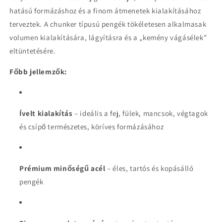
csökkentése
növelése
hatású formázáshoz és a finom átmenetek kialakításához
terveztek. A chunker típusú pengék tökéletesen alkalmasak
volumen kialakítására, lágyításra és a „kemény vágásélek”
eltüntetésére.
Főbb jellemzők:
Ívelt kialakítás
– ideális a fej, fülek, mancsok, végtagok
és csípő természetes, köríves formázásához
Prémium minőségű acél
– éles, tartós és kopásálló
pengék